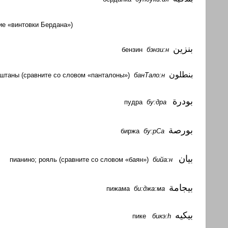
ие «винтовки Бердана»
)
بنزين
бензин
бэнзи:н
بنطلون
штаны
(сравните со словом «панталоны»)
банТало:н
بودرة
пудра
бу:дра
بورصة
биржа
бу:рСа
بيان
пианино; рояль (сравните со словом «баян»)
бийа:н
بيجامة
пижама
би:джа:ма
بيكيه
пике
бикэ:h