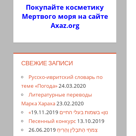
Покупайте косметику
Мертвого моря на сайте
Axaz.org
СВЕЖИЕ ЗАПИСИ
Русско-ивритский словарь по
теме «Погода»
24.03.2020
Литературные переводы
Марка Хараха
23.02.2020
19.11.2019
«נון» בשמות בעלי החיים
Песенный конкурс
13.10.2019
26.06.2019
צִמחֵי הַתבָלִין וְהַרִיחַ