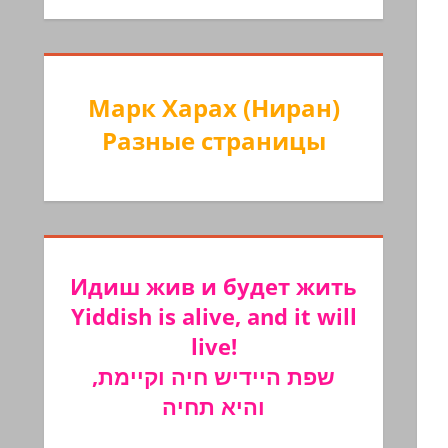
Марк Харах (Ниран)
Разные страницы
Идиш жив и будет жить
Yiddish is alive, and it will
live!
שפת היידיש חיה וקיימת,
והיא תחיה