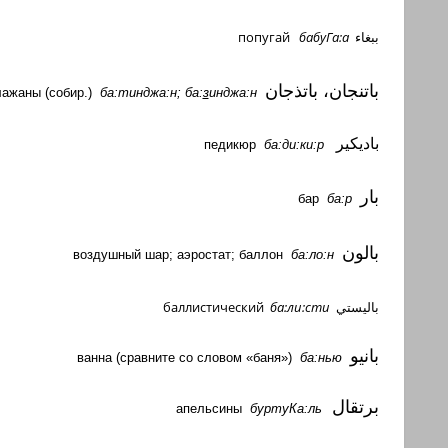
попугай
бабуГа:а
ببغاء
باتنجان، باتذجان
лажаны (собир.)
ба:тинджа:н; ба:
з
инджа:н
باديكير
педикюр
ба:ди:ки:р
بار
бар
ба:р
بالون
воздушный
шар
;
аэростат
;
баллон
ба
:
ло
:
н
баллистический
ба:ли:сти
باليستي
بانيو
ванна (сравните со словом «баня»)
ба
:
нью
برتقال
апельсины
буртуКа:ль