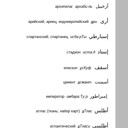
أرخبيل
архаби:ль
архипелаг
أرى
арийский; ариец; индоевропейский
а
ри
إسبارطي
спартанский; спартанец
исба:рТы
إستاد
стадион
иста:д
أسقف
епископ
у
сКуф
أسمنت
цемент
а
смант
إمبراطور
император
имбара:Ту:р
أطلس
атлас
(
ткань
;
набор
карт
)
а
Тлас
أطلسى
атлантический
а
Тласи