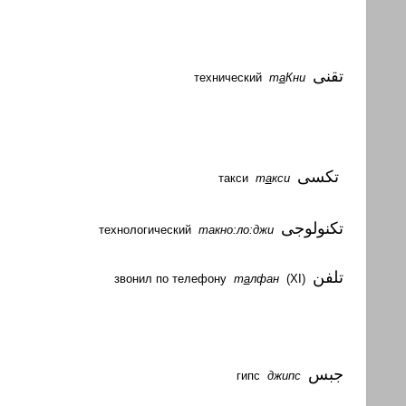
تقنى
технический
т
а
Кни
تكسى
такси
т
а
кси
تكنولوجى
технологический
такно:ло:джи
تلفن
звонил по телефону
т
а
лфан
(XI)
جبس
гипс
джипс