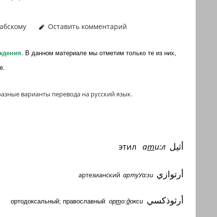
абскому
Оставить комментарий
ждения.
В данном материале мы отметим только те из них,
е.
разные варианты перевода на русский язык.
этил
а
т
и:л
أثيل
أرتوازي
артезианский
артуУа:зи
أرثوذكسي
ортодоксальный; православный
ор
т
о:
д
окси