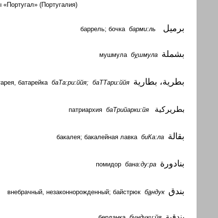
ы «Португал» (Португалия)
ب
رميل
баррель; бочка
барми:ль
بشملة
мушмула
б
у
шмула
بطرية،
بطارية
тарея, батарейка
баТа:ри:ййя; баТТари:ййя
بطريركية
патриархия
баТрийарки:йя
بقالة
бакалея; бакалейная лавка
биКа:ла
بنادورة
помидор
бана:ду:ра
بندق
внебрачный, незаконнорожденный; байстрюк
б
а
ндук
بندقية
берданка
бундуки:йя