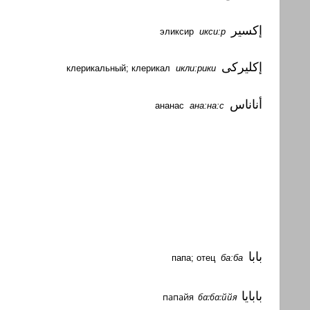
إكسير
эликсир
икси
:
р
إكليركى
клерикальный
;
клерикал
икли
:
рики
أناناس
ананас
ана:на:с
بابا
папа; отец
ба:ба
بابايا
папайя
ба:ба:ййя