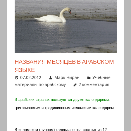
иврите
и
арамейском.
Поговорки
и
пословицы
с
транскрипцией
НАЗВАНИЯ МЕСЯЦЕВ В АРАБСКОМ
на
ЯЗЫКЕ
арабском,
07.02.2012
Марк Ниран
Учебные
иврите
материалы по арабскому
2 комментария
и
арамейском.
В арабских странах пользуются двумя календарями
:
Кулинарные
григорианским и традиционным исламским календарем.
рецепты
и
новости
В исламском (лунном) календаре год состоит из 12