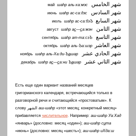
شهر الخامس
май
ша
h
р аль-ха:мэс
شهر السادس
июнь
ша
h
р ас-са:дэс
شهر السابع
июль
ша
h
р ас-са:бэЪ
شهر الثامن
август
ша
h
р а
с
—
с
а:мэн
شهر التاسع
сентябрь
ша
h
р ат-та:сэЪ
شهر العاشر
октябрь
ша
h
р аль-Ъа:шэр
شهر الحادي عشر
ноябрь
ша
h
р аль-Ха:ди-Ъ
а
шар
شهر الثاني عشر
декабрь
ша
h
р а
с
—
с
а:ни Ъ
а
шар
Есть еще один вариант названий месяцев
григорианского календаря, встречающийся только в
разговорной речи и считающийся «простоватым». К
слову
الشهر
аш-ша
h
р
«этот месяц; конкретный месяц»
прибавляется
числительное
. Например:
аш-ша
h
р Уа:Хад
«январь» (дословно: месяц «один»);
аш-ша
h
р
с
и
та
«июнь» (дословно: месяц «шесть»);
аш-ша
h
р иХда:ш