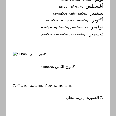
أغسطس
август
аГ
у
сТус
سبتمبر
сентябрь
сибт
а
мбар
أكتوبر
октябрь
укт
у
бар, окт
о
бэр
نوفمبر
ноябрь
нуф
а
мбар, ноф
э
мбэр
ديسمبر
декабрь
дис
а
мбар, дис
а
мбэр
كانون الثاني
Январь
© Фотография: Ирина Бегань
بيغان
يرينا
إ
ة:
الصور
©