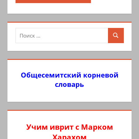
Поиск
Поиск
для:
Общесемитский корневой
словарь
Учим иврит с Марком
Харахом