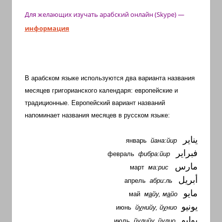
Для желающих изучать арабский
онлайн (Skype)
—
информация
В арабском языке используются два варианта названия
месяцев григорианского календаря: европейские и
традиционные. Европейский вариант названий
напоминает названия месяцев в русском языке:
يناير
январь
йана:йир
فبراير
февраль
фибра:йир
مارس
март
ма:рис
أبريل
апрель
абри:ль
مايو
май
м
а
йу, м
а
йо
يونيو
июнь
й
у
нийу, й
у
нио
يوليو
июль
й
у
лийу, й
у
лио