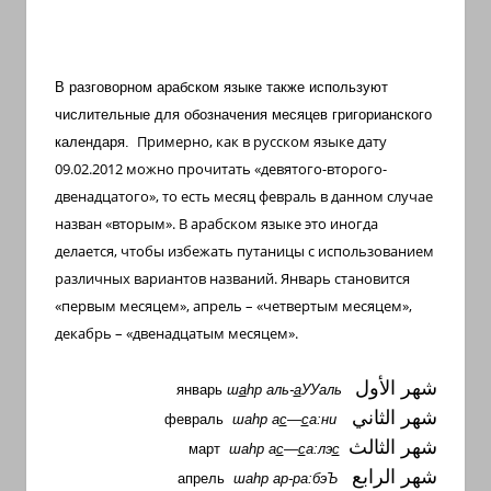
В разговорном арабском языке также используют
числительные для обозначения месяцев григорианского
Примерно, как в русском языке дату
календаря.
09.02.2012 можно прочитать «девятого-второго-
двенадцатого», то есть месяц февраль в данном случае
назван «вторым». В арабском языке это иногда
делается, чтобы избежать путаницы с использованием
различных вариантов названий. Январь становится
«первым месяцем», апрель – «четвертым месяцем»,
декабрь – «двенадцатым месяцем».
شهر الأول
январь
ш
а
h
р аль-
а
УУаль
شهر الثاني
февраль
ша
h
р а
с
—
с
а:ни
شهر الثالث
март
ша
h
р а
с
—
с
а:лэ
с
شهر الرابع
апрель
ша
h
р ар-ра:бэЪ