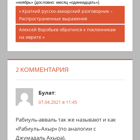
«ноябрь» (дословно: месяц «одиннадцать»).
Навигация
Предыдущая
Краткий русско-амхарский разговорник –
запись;
Распространенные выражения
по
Следующая
Алексей Воробьев обратился к поклонникам
записям
запись:
на иврите
2 КОММЕНТАРИЯ
Булат
:
07.04.2021 в 11:45
Рабиуль-авваль так же называют и как
«Рабиуль-Ахыр» (по аналогии с
Джумадаль Ахыра).