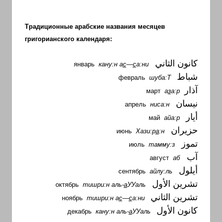
Традиционные арабские названия месяцев
григорианского календаря:
كانون الثاني
январь
кану:н а
с
—
с
а:ни
شباط
февраль
шуба:Т
آذار
март
а
з
а:р
نيسان
апрель
ниса:н
أيار
май
айа:р
حزيران
июнь
Хази:р
а
:н
تموز
июль
тамму:з
آب
август
аб
أيلول
сентябрь
айлу:ль
تشرين الأول
октябрь
тишри:н аль-
а
УУаль
تشرين الثاني
ноябрь
тишри:н а
с
—
с
а:ни
كانون الأول
декабрь
кану:н аль-
а
УУаль