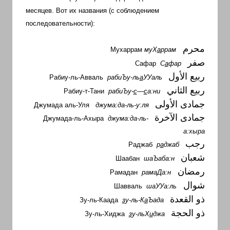
с
месяцев. Вот их названия (с соблюдением
переводом
последовательности):
на
арабский
محرم
Мухаррам
муХ
а
ррам
и
صفر
Сафар
С
а
фар
иврит
ربيع الأول
Рабиу-ль-Авваль
рабиЪу-ль
а
УУаль
ربيع الثاني
Рабиу-т-Тани
рабиЪу-
с
—
с
а:ни
جمادى الأولى
Джумада аль-Уля
джума:да-ль-у:ля
جمادى الآخرة
Джумада-ль-Ахыра
джума:да-ль-
а:хыра
رجب
Раджаб
р
а
джаб
شعبان
Шаабан
шаЪаба:н
رمضان
Рамадан
рамаДа:н
شوال
Шавваль
шаУУа:ль
ذو القعدة
Зу-ль-Каада
з
у-ль-К
а
Ъада
ذو الحجة
Зу-ль-Хиджа
з
у-льХ
и
джа