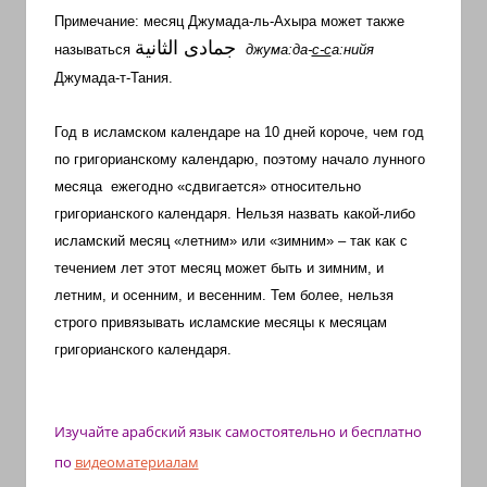
Примечание: месяц Джумада-ль-Ахыра может также
جمادى الثانية
называться
джума:да-
с-с
а:нийя
Джумада-т-Тания.
Год в исламском календаре на 10 дней короче, чем год
по григорианскому календарю, поэтому начало лунного
месяца ежегодно «сдвигается» относительно
григорианского календаря. Нельзя назвать какой-либо
исламский месяц «летним» или «зимним» – так как с
течением лет этот месяц может быть и зимним, и
летним, и осенним, и весенним. Тем более, нельзя
строго привязывать исламские месяцы к месяцам
григорианского календаря.
Изучайте арабский язык самостоятельно и бесплатно
по
видеоматериалам