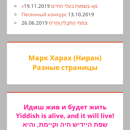
19.11.2019
«נון» בשמות בעלי החיים
Песенный конкурс
13.10.2019
26.06.2019
צִמחֵי הַתבָלִין וְהַרִיחַ
Марк Харах (Ниран)
Разные страницы
Идиш жив и будет жить
Yiddish is alive, and it will live!
שפת היידיש חיה וקיימת, והיא