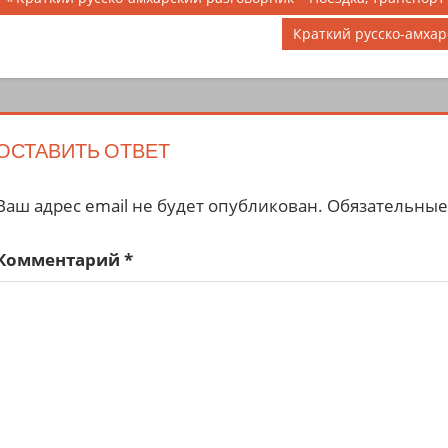
Навигация
запись;
по
Следующая
Краткий русско-амха
запись:
записям
ОСТАВИТЬ ОТВЕТ
Ваш адрес email не будет опубликован.
Обязательные
Комментарий
*