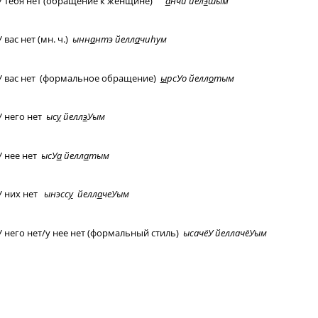
У тебя нет (обращение к женщине)
а
нчи
йел
э
шым
У вас нет (мн. ч.)
ынн
а
нтэ йелл
а
чи
h
ум
У вас нет (формальное обращение)
ы
рсУо йелл
о
тым
У него нет
ыс
у
йелл
э
Уым
У нее нет
ысУ
а
йелл
а
тым
У них нет
ынэсс
у
йелл
а
чеУым
У него нет/у нее нет (формальный стиль)
ысачёУ йеллачёУым