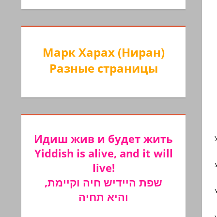
Марк Харах (Ниран)
Разные страницы
Идиш жив и будет жить
Yiddish is alive, and it will
live!
שפת היידיש חיה וקיימת,
והיא תחיה