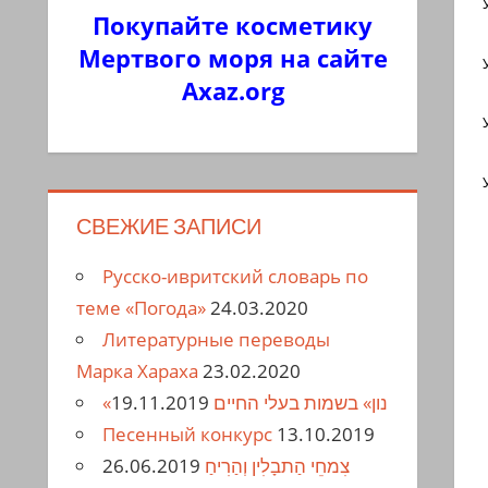
Покупайте косметику
Мертвого моря на сайте
Axaz.org
СВЕЖИЕ ЗАПИСИ
Русско-ивритский словарь по
теме «Погода»
24.03.2020
Литературные переводы
Марка Хараха
23.02.2020
19.11.2019
«נון» בשמות בעלי החיים
Песенный конкурс
13.10.2019
26.06.2019
צִמחֵי הַתבָלִין וְהַרִיחַ