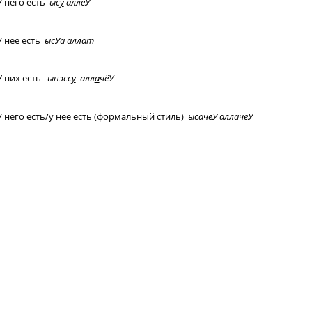
У него есть
ыс
у
аллёУ
У нее есть
ысУ
а
алл
а
т
У них есть
ынэсс
у
алл
а
чёУ
У него есть/у нее есть (формальный стиль)
ысачёУ аллачёУ