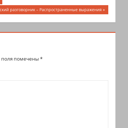
рский разговорник – Распространенные выражения
 поля помечены
*