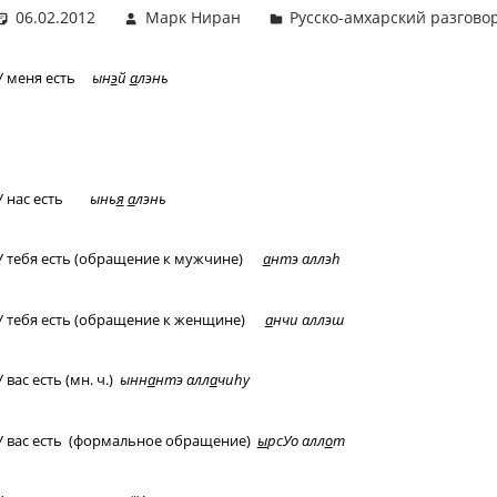
06.02.2012
Марк Ниран
Русско-амхарский разгово
У меня есть
ын
э
й
а
лэнь
У нас есть
ынь
я
а
лэнь
У тебя есть (обращение к мужчине)
а
нтэ аллэ
h
У тебя есть (обращение к женщине)
а
нчи аллэш
У вас есть (мн. ч.)
ынн
а
нтэ алл
а
чи
h
у
У вас есть (формальное обращение)
ы
рсУо алл
о
т