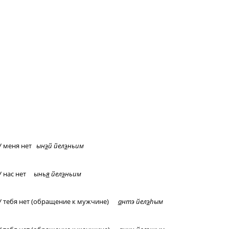
У меня нет
ын
э
й йел
э
ньим
У нас нет
ынь
я
йел
э
ньим
У тебя нет (обращение к мужчине)
а
нтэ
йел
э
h
ым