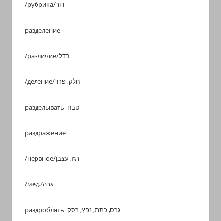
/рубрика/דור
разделение
/различие/בדל
/деление/חלק, פרד
разделывать טבח
раздражение
/нервное/רגז, עצבן
/мед./גרה
раздроблять גרס, כתת, נפץ, רסק