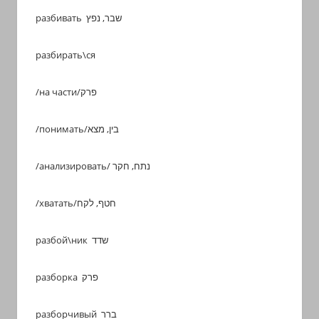
разбивать שבר, נפץ
разбирать\ся
/на части/פרק
/понимать/בין, מצא
/анализировать/ נתח, חקר
/хватать/חטף, לקח
разбой\ник שדד
разборка פרק
разборчивый ברר