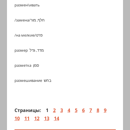
размен\ивать
/замена/חלף, מור
/на мелкие/פרט
размер מדד, גדל
разметка סמן
размешивание בחש
Страницы:
1
2
3
4
5
6
7
8
9
10
11
12
13
14