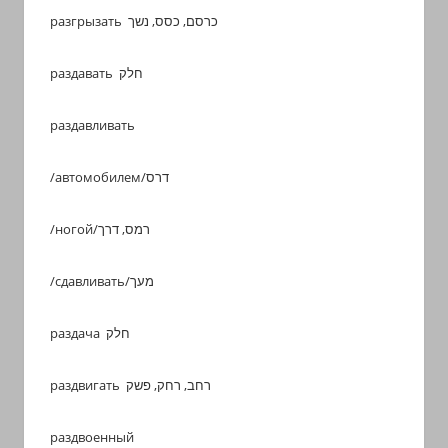
разгрызать כרסם, כסס, נשך
раздавать חלק
раздавливать
/автомобилем/דרס
/ногой/רמס, דרך
/сдавливать/מעך
раздача חלק
раздвигать רחב, רחק, פשק
раздвоенный