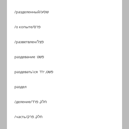
/разделенный/שסע
/о копыте/פרס
/разветвлен/פצל
раздевание פשט
раздевать\ся פשט, ירד
раздел
/деление/חלק, פרד
/часть/חלק, פרק