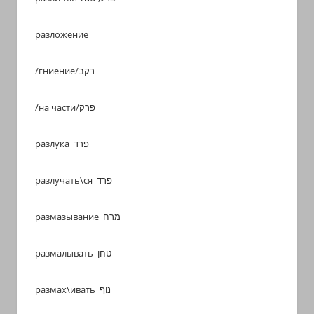
разложение
/гниение/רקב
/на части/פרק
разлука פרד
разлучать\ся פרד
размазывание מרח
размалывать טחן
размах\ивать נוף