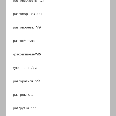
разговаривать דבר
разговор דבר, שיח
разговорник שיח
разгон\ять\ся
/рассеивание/פזר
/ускорение/אוץ
разгораться להט
разгром בוס
разгрузка פרק