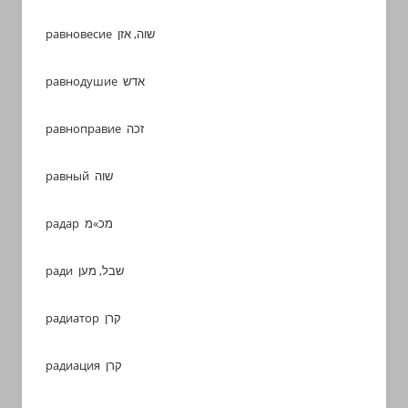
равновесие שוה, אזן
равнодушие אדש
равноправие זכה
равный שוה
радар מכ»מ
ради שבל, מען
радиатор קרן
радиация קרן