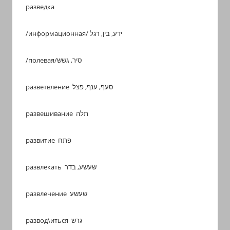
разведка
/информационная/ ידע, בין, רגל
/полевая/סיר, גשש
разветвление סעף, ענף, פצל
развешивание תלה
развитие פתח
развлекать שעשע, בדר
развлечение שעשע
развод\иться גרש