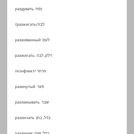
раздувать נפח
/разжигать/לבה
разжеванный לעס
разжигать דלק, לבה
/конфликт/ חרחר
разинутый פער
разламывать שבר
различать בדל, בחן
различие בדל, שנה