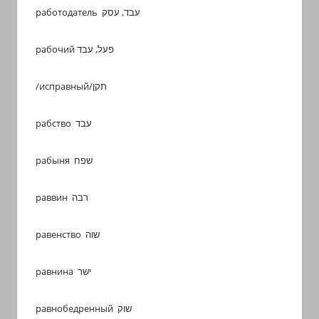
работодатель עבד, עסק
рабочий פעל, עבד
/исправный/תקן
рабство עבד
рабыня שפח
раввин רבה
равенство שוה
равнина ישר
равнобедренный שוק