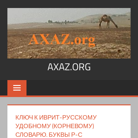
Перейти
к
содержимому
AXAZ.ORG
Арабский
язык,
иврит,
арамейский.
Учитесь
КЛЮЧ К ИВРИТ-РУССКОМУ
читать
УДОБНОМУ (КОРНЕВОМУ)
на
СЛОВАРЮ. БУКВЫ Р-С
арабском,