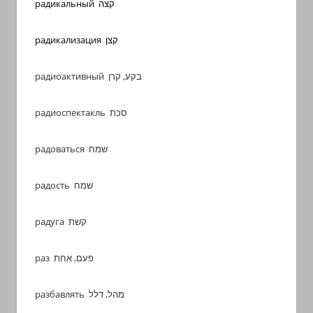
радикальный
קצה
радикализация
קצן
радиоактивный בקע, קרן
радиоспектакль סכת
радоваться שמח
радость שמח
радуга קשת
раз פעם, אחת
разбавлять מהל, דלל