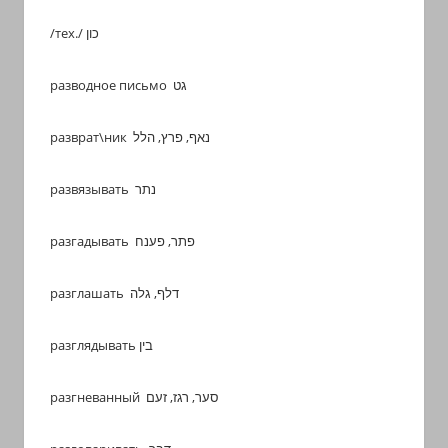
/тех./ כון
разводное письмо גט
разврат\ник נאף, פרץ, הלל
развязывать נתר
разгадывать פתר, פענח
разглашать דלף, גלה
разглядывать בין
разгневанный סער, רגז, זעם