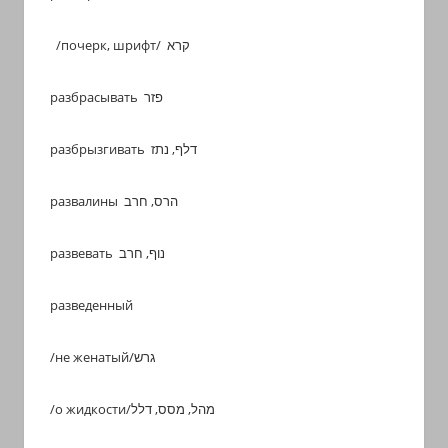
/почерк, шрифт/ קרא
разбрасывать פזר
разбрызгивать דלף, נתז
развалины הרס, חרב
развевать נוף, חרב
разведенный
/не женатый/גרש
/о жидкости/מהל, מסס, דלל