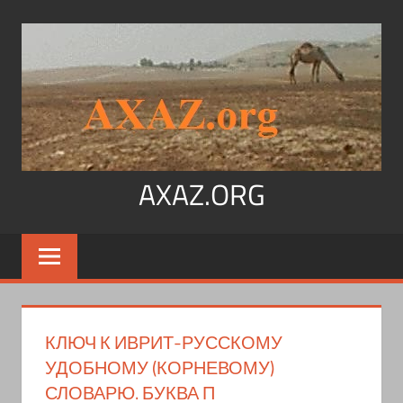
Перейти
к
содержимому
AXAZ.ORG
Арабский
язык,
иврит,
арамейский.
Учитесь
КЛЮЧ К ИВРИТ-РУССКОМУ
читать
УДОБНОМУ (КОРНЕВОМУ)
на
СЛОВАРЮ. БУКВА П
арабском,