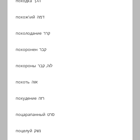
походка הלך
похож\ий דמה
похолодание קרר
похоронен קבר
похороны לוה, קבר
похоть אוה
похудение רזה
поцарапанный סרט
поцелуй נשק