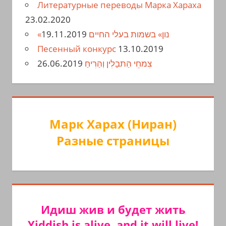
Литературные переводы Марка Хараха
23.02.2020
19.11.2019
«נון» בשמות בעלי החיים
Песенный конкурс
13.10.2019
26.06.2019
צִמחֵי הַתבָלִין וְהַרִיחַ
Марк Харах (Ниран)
Разные страницы
Идиш жив и будет жить
Yiddish is alive, and it will live!