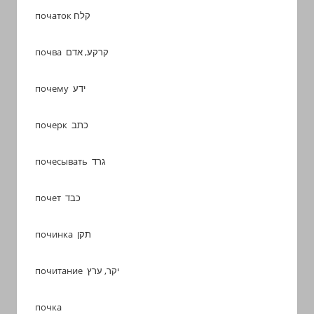
початок קלח
почва קרקע, אדם
почему ידע
почерк כתב
почесывать גרד
почет כבד
починка תקן
почитание יקר, ערץ
почка