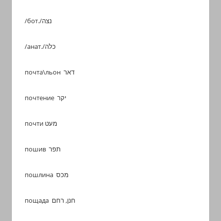
/бот./נצה
/анат./כלה
почта\льон דאר
почтение יקר
почти מעט
пошив תפר
пошлина מכס
пощада חנן, רחם