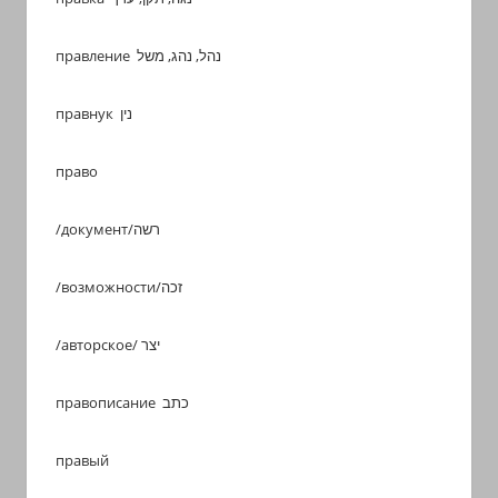
правление נהל, נהג, משל
правнук נין
право
/документ/רשה
/возможности/זכה
/авторское/ יצר
правописание כתב
правый