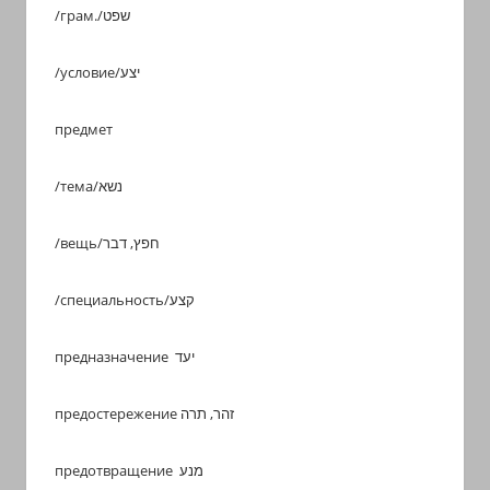
/грам./שפט
/условие/יצע
предмет
/тема/נשא
/вещь/חפץ, דבר
/специальность/קצע
предназначение יעד
предостережение זהר, תרה
предотвращение מנע