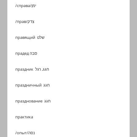
/справа/ימן
/прав/צדק
правящий שלט
прадед סבה
праздник חגג, רגל
праздничный חגג
празднование חגג
практика
/опыт/נסה