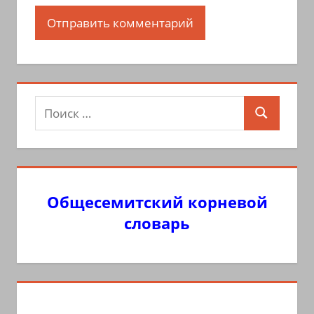
Поиск
Поиск
для:
Общесемитский корневой
словарь