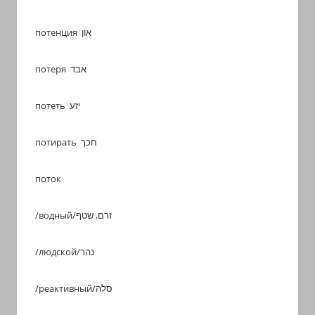
с
переводом
потенция און
на
арабский
потеря אבד
и
иврит
потеть יזע
потирать חכך
поток
/водный/זרם, שטף
/людской/נהר
/реактивный/סלה