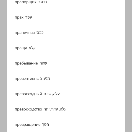
прапорщик רס»ר
прах עפר
прачечная כבס
праща קלע
пребывание שהה
превентивный מנע
превосходный עלה, שבח
превосходство עלה, עדף, יתר
превращение הפך