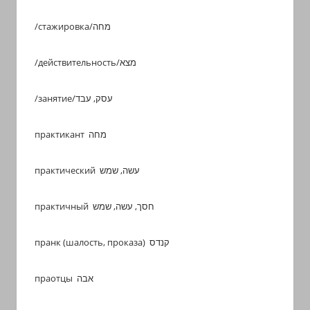
/стажировка/מחה
/действительность/מצא
/занятие/עסק, עבד
практикант מחה
практический עשה, שמש
практичный חסך, עשה, שמש
пранк (шалость, проказа) קנדס
праотцы אבה