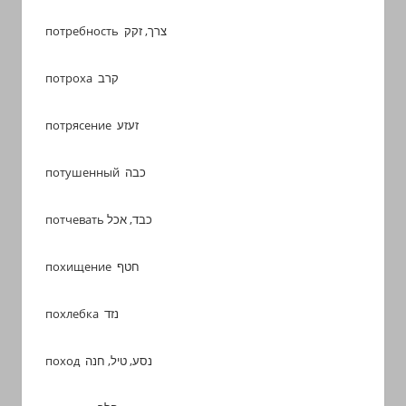
потребность צרך, זקק
потроха קרב
потрясение זעזע
потушенный כבה
потчевать כבד, אכל
похищение חטף
похлебка נזד
поход נסע, טיל, חנה