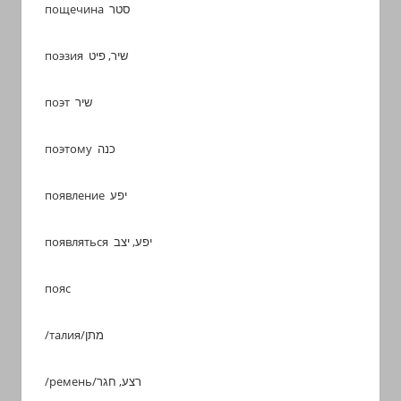
пощечина סטר
поэзия שיר, פיט
поэт שיר
поэтому כנה
появление יפע
появляться יפע, יצב
пояс
/талия/מתן
/ремень/רצע, חגר