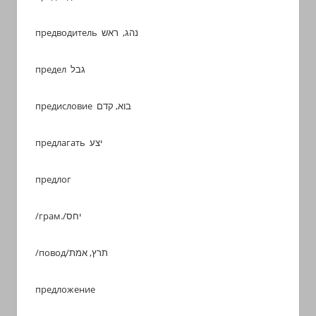
предводитель נהג, ראש
предел גבל
предисловие בוא, קדם
предлагать יצע
предлог
/грам./יחס
/повод/תרץ, אמת
предложение