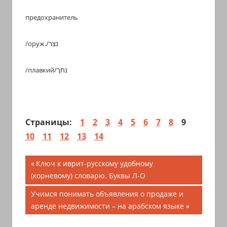
предохранитель
/оруж./נצר
/плавкий/נתך
Страницы:
1
2
3
4
5
6
7
8
9
10
11
12
13
14
Навигация
Предыдущая
Ключ к иврит-русскому удобному
запись;
(корневому) словарю. Буквы Л-О
по
Следующая
Учимся понимать объявления о продаже и
записям
запись:
аренде недвижимости – на арабском языке