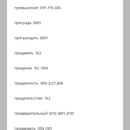
превышение גזם, פרז, חרג
преграда חסם
преграждать חסם
предавать בגד
предание מסר, נגד
преданность אמן, דבק, מסר
предатель\ство בגד
предварительный קדם, ראש, טרם
предвидеть חזה, צפה