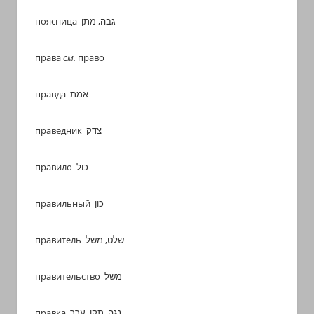
поясница גבה, מתן
прав
а
см.
право
правда אמת
праведник צדק
правило כול
правильный כון
правитель שלט, משל
правительство משל
правка נגה, תקן, ערך