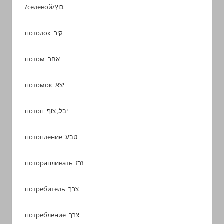
/селевой/בוץ
потолок קיר
пот
о
м אחר
потомок יצא
потоп יבל, צוף
потопление טבע
поторапливать זרז
потребитель צרך
потребление צרך