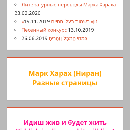
Литературные переводы Марка Хараха
23.02.2020
19.11.2019
«נון» בשמות בעלי החיים
Песенный конкурс
13.10.2019
26.06.2019
צִמחֵי הַתבָלִין וְהַרִיחַ
Марк Харах (Ниран)
Разные страницы
Идиш жив и будет жить