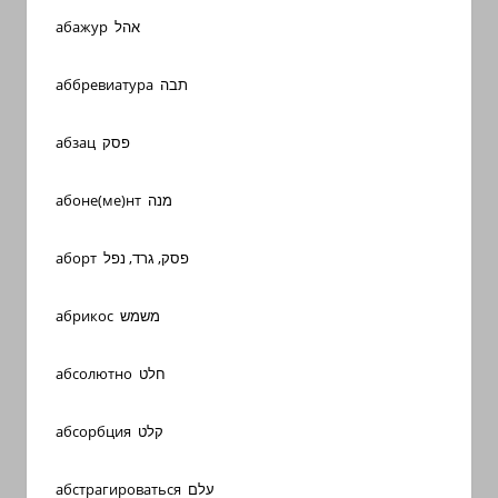
абажур אהל
аббревиатура תבה
абзац פסק
абоне(ме)нт מנה
аборт פסק, גרד, נפל
абрикос משמש
абсолютно חלט
абсорбция קלט
абстрагироваться עלם