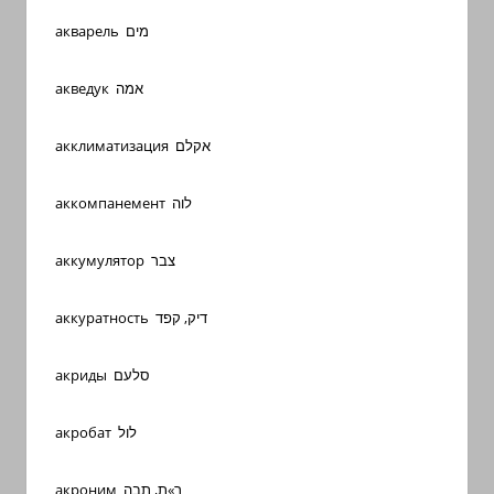
акварель מים
акведук אמה
акклиматизация אקלם
аккомпанемент לוה
аккумулятор צבר
аккуратность דיק, קפד
акриды סלעם
акробат לול
акроним ר»ת, תבה