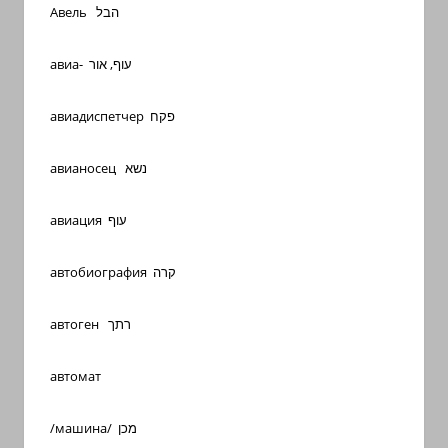
Авель הבל
авиа- עוף, אור
авиадиспетчер פקח
авианосец נשא
авиация עוף
автобиография קרה
автоген רתך
автомат
/машина/ מכן