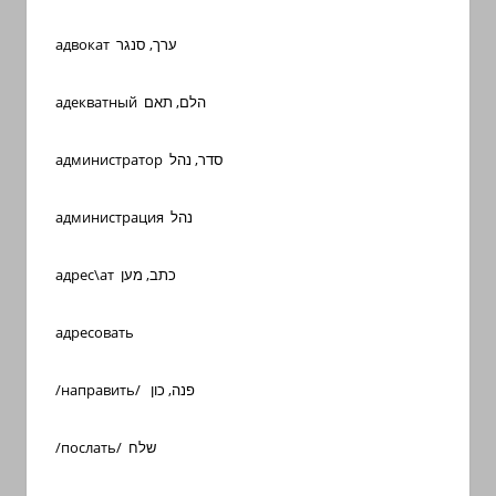
адвокат ערך, סנגר
адекватный הלם, תאם
администратор סדר, נהל
администрация נהל
адрес\ат כתב, מען
адресовать
/направить/ פנה, כון
/послать/ שלח