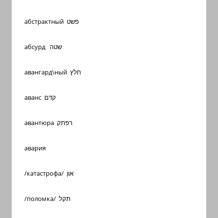
абстрактный פשט
абсурд שטה
авангард\ный חלץ
аванс קדם
авантюра רפתק
авария
/катастрофа/ און
/поломка/ תקל