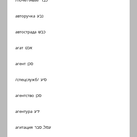
/почет\ный/ כבד
авторучка נבע
автострада כבש
агат אכט
агент סכן
/спецслужб/ סיע
агентство סכן
агентура ידע
агитация עמל, סבר