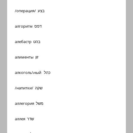
/операция/ בצע
алгоритм דפס
алебастр בהט
алименты זון
алкоголь\ный כהל
/напитки/ שקה
аллегория משל
аллея שדר