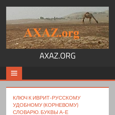
Перейти
к
содержимому
AXAZ.ORG
Арабский
язык,
иврит,
арамейский.
Учитесь
КЛЮЧ К ИВРИТ-РУССКОМУ
читать
УДОБНОМУ (КОРНЕВОМУ)
на
СЛОВАРЮ. БУКВЫ А-Е
арабском,