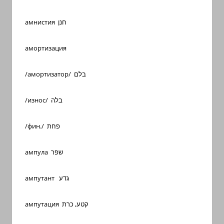
амнистия חנן
амортизация
/амортизатор/ בלם
/износ/ בלה
/фин./ פחת
ампула שפר
ампутант גדע
ампутация קטע, כרת