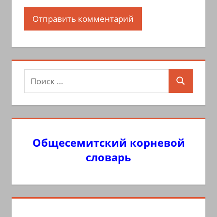
Поиск
Поиск
для:
Общесемитский корневой
словарь