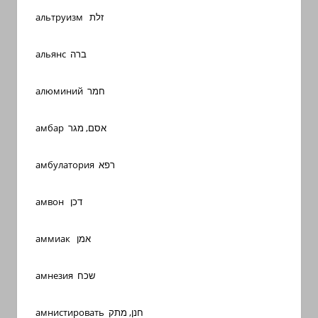
альтруизм זלת
альянс ברה
алюминий חמר
амбар אסם, מגר
амбулатория רפא
амвон דכן
аммиак אמן
амнезия שכח
амнистировать חנן, מתק