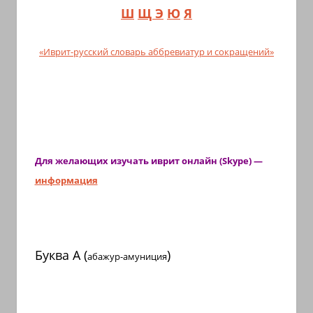
с
Ш
Щ Э
Ю
Я
переводом
на
«Иврит-русский словарь аббревиатур и сокращений»
арабский
и
иврит
Для желающих изучать иврит
онлайн (Skype)
—
информация
Буква А (
)
абажур-амуниция