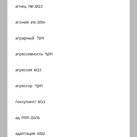
агнец כבש, שה
агония גסס, גוע
аграрный חקל
агрессивность תקף
агрессия כבש
агрессор תקף
/оккупант/ כבש
ад גהנם, תפת
адаптация טמע