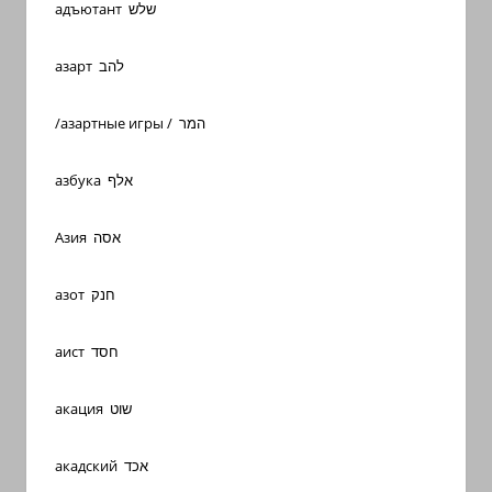
адъютант שלש
азарт להב
/азартные игры / המר
азбука אלף
Азия אסה
азот חנק
аист חסד
акация שוט
акадский אכד