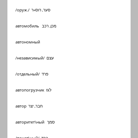
/оруж./ סער, רוס»ר
автомобиль מכן, רכב
автономный
/независимый/ עצם
/отдельный/ פרד
автопогрузчик לגז
автор חבר, יצר
авторитет\ный סמך