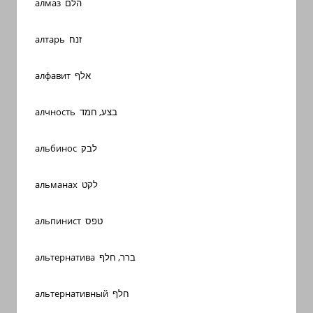
алмаз הלם
алтарь זנח
алфавит אלף
алчность בצע, חמד
альбинос לבק
альманах לקט
альпинист טפס
альтернатива ברר, חלף
альтернативный חלף