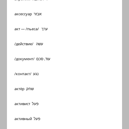
аксессуар אבזר
акт — /пьеса/ ערך
/действие/ עשה
/документ/ עוד, סכם
/контакт/ נגע
актёр שחק
активист פעל
активный פעל