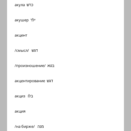
акула כרש
акушер ילד
акцент
/смысл/ דגש
/произношение/ בטא
акцентирование דגש
акциз בלו
акция
/на бирже/ מנה