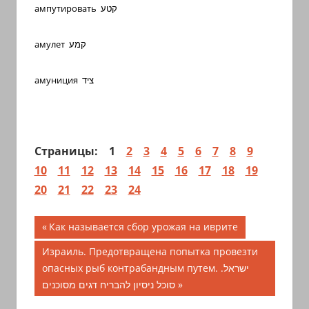
ампутировать קטע
амулет קמע
амуниция ציד
Страницы:
1
2
3
4
5
6
7
8
9
10
11
12
13
14
15
16
17
18
19
20
21
22
23
24
Навигация
Предыдущая
Как называется сбор урожая на иврите
запись;
по
Следующая
Израиль. Предотвращена попытка провезти
запись:
опасных рыб контрабандным путем. ישראל.
записям
סוכל ניסיון להבריח דגים מסוכנים