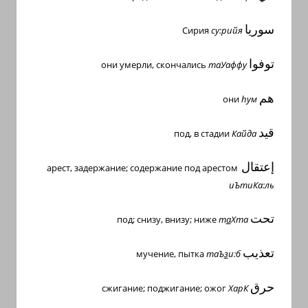
سوريا
Сирия
су:рийя
توفوا
они умерли, скончались
таУаффу
هم
они
h
ум
قيد
под, в стадии
Кайда
إعتقال
арест, задержание; содержание под арестом
иЪтиКа:ль
تحت
под; снизу, внизу; ниже
т
а
Хта
تعذيب
мучение, пытка
таЪ
з
и:б
حرق
сжигание; поджигание; ожог
ХарК