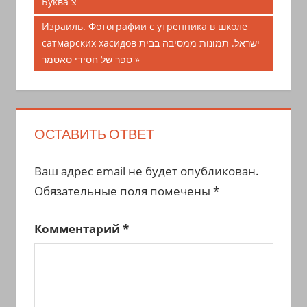
запись;
Буква צ
по
Следующая
Израиль. Фотографии с утренника в школе
записям
запись:
сатмарских хасидов ישראל. תמונות ממסיבה בבית
ספר של חסידי סאטמר
ОСТАВИТЬ ОТВЕТ
Ваш адрес email не будет опубликован.
Обязательные поля помечены
*
Комментарий
*