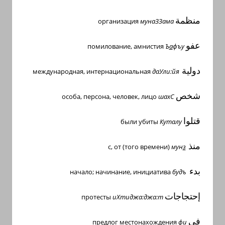
منظمة
организация
мунаЗЗама
عفو
помилование, амнистия
Ъ
а
фъу
دولية
международная, интернациональная
даУли:йя
شخص
особа, персона, человек, лицо
шахС
قتلوا
были убиты
Куталу
منذ
с, от (того времени)
мун
з
بدء
начало; начинание, инициатива
будъ
إحتجاجات
протесты
иХтиджа:джа:т
في
предлог местонахождения
фи