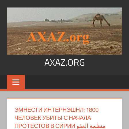
Перейти
к
содержимому
AXAZ.ORG
Арабский
язык,
иврит,
арамейский.
Учитесь
ЭМНЕСТИ ИНТЕРНЭШНЛ: 1800
читать
ЧЕЛОВЕК УБИТЫ С НАЧАЛА
на
ПРОТЕСТОВ В СИРИИ منظمة العفو
арабском,