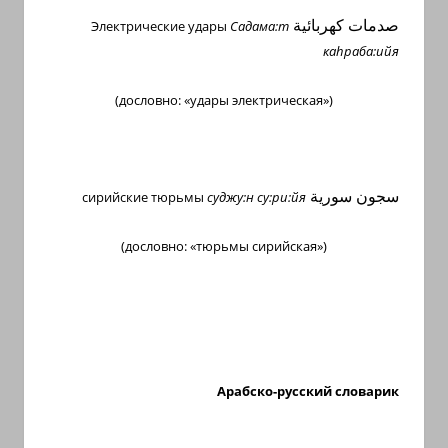
صدمات
كهربائية
Электрические удары
Садама:т
ка
h
раба:ийя
(дословно: «удары электрическая»)
سجون سورية
сирийские тюрьмы
суджу:н су:ри:йя
(дословно: «тюрьмы сирийская»)
Арабско-русский словарик