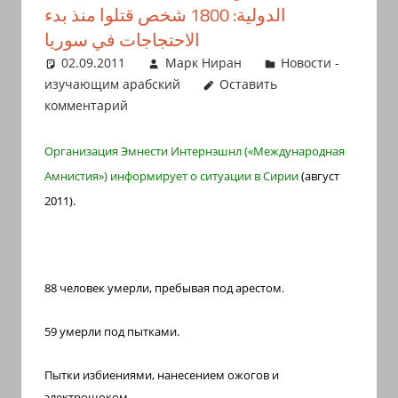
الدولية: 1800 شخص قتلوا منذ بدء
иврите
الاحتجاجات في سوريا
и
арамейском.
02.09.2011
Марк Ниран
Новости -
Поговорки
изучающим арабский
Оставить
комментарий
и
пословицы
Организация Эмнести Интернэшнл («Международная
с
транскрипцией
Амнистия») информирует о ситуации в Сирии
(август
на
2011).
арабском,
иврите
и
88 человек умерли, пребывая под арестом.
арамейском.
Кулинарные
59 умерли под пытками.
рецепты
и
Пытки избиениями, нанесением ожогов и
новости
электрошоком.